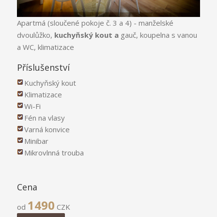
Apartmá (sloučené pokoje č. 3 a 4) - manželské
dvoulůžko,
kuchyňský kout a
gauč, koupelna s vanou
a WC, klimatizace
Příslušenství
Kuchyňský kout
Klimatizace
Wi-Fi
Fén na vlasy
Varná konvice
Minibar
Mikrovlnná trouba
Cena
1490
od
CZK