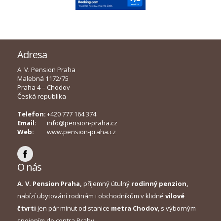
Adresa
A. V. Pension Praha
Malebná 1172/75
Praha 4 – Chodov
Česká republika
Telefon:
+420 777 164 374
Email:
info@pension-praha.cz
Web:
www.pension-praha.cz
O nás
A. V. Pension Praha,
příjemný útulný
rodinný penzion,
nabízí ubytování rodinám i obchodníkům v klidné
vilové
čtvrti
jen pár minut od stanice
metra Chodov
, s výborným
spojením do centra Prahy.