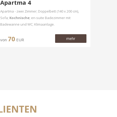
Apartma 4
Apartma - zwei Zimmer; Doppelbett (140 x 200 cm),
Sofa;
Kochnische
; en-suite Badezimmer mit
Badewanne und WC; Klimaanlage.
70
mehr
von
EUR
LIENTEN