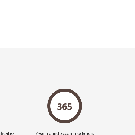
365
ficates.
Year-round accommodation.