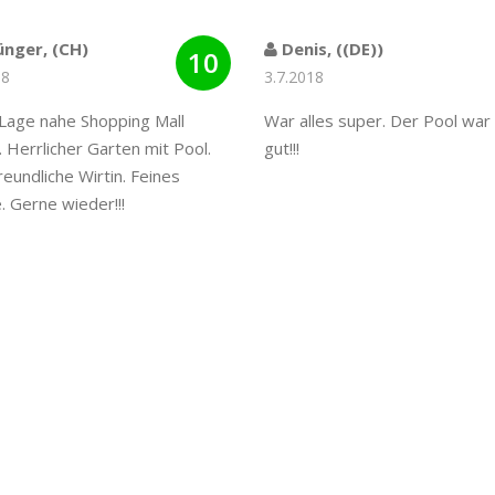
nger, (CH)
Denis, ((DE))
10
18
3.7.2018
Lage nahe Shopping Mall
War alles super. Der Pool war 
 Herrlicher Garten mit Pool.
gut!!!
reundliche Wirtin. Feines
 Gerne wieder!!!