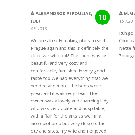
ALEXANDROS PEROULIAS,
M.Mü
10
(DE)
15.7.20
4.9.2018
Ruhige 
We are already making plans to visit
Chodov.
Prague again and this is definitely the
Nette f
place we will book! The room was just
Zmorge.
beautiful and very cozy and
comfortable, furnished in very good
taste too We had everything that we
needed and more, the beds were
great and it was very clean. The
owner was a lovely and charming lady
who was very polite and hospitable,
with a flair for the arts as well In a
nice quiet area but very close to the
city and sites, my wife and I enjoyed