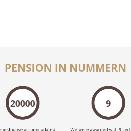
PENSION IN NUMMERN
20000
9
guesthouse accommodated
We were awarded with 9 certi