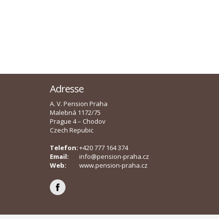
Adresse
A. V. Pension Praha
Malebná 1172/75
Prague 4 – Chodov
Czech Repubic
Telefon:
+420 777 164 374
Email:
info@pension-praha.cz
Web:
www.pension-praha.cz