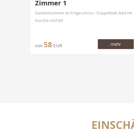
Zimmer 1
Zweibettzimmer im Erdgeschoss - Doppelbett, Bad mit
Dusche und WC
58
mehr
von
EUR
EINSCH