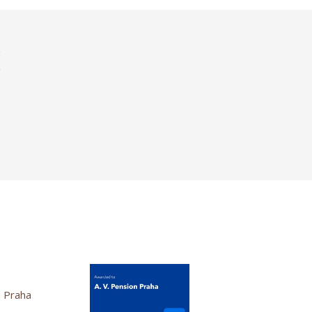
K
n Praha