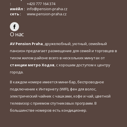
:
+420 777 164 374
име́йл :
info@pension-praha.cz
сеть :
www.pension-praha.cz
О нас
AV Pension Praha
, дружелюбный, уютный, семейный
пансион предлагает размещение для семей и торговцев в
тихом жилом районе всего в нескольких минутах от
станции
метро Ходов
, с хорошим доступом к центру
города.
В каждом номере имеется мини-бар, беспроводное
подключение к Интернету (WIFI), фен для волос,
электрический чайник с чашками, кофе и чай, цветной
телевизор с приемом спутниковых программ. В
большинстве номеров есть кондиционер.