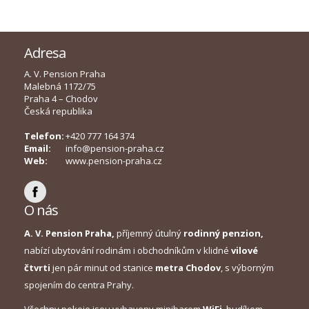
Adresa
A. V. Pension Praha
Malebná 1172/75
Praha 4 – Chodov
Česká republika
Telefon:
+420 777 164 374
Email:
info@pension-praha.cz
Web:
www.pension-praha.cz
O nás
A. V. Pension Praha,
příjemný útulný
rodinný penzion,
nabízí ubytování rodinám i obchodníkům v klidné
vilové
čtvrti
jen pár minut od stanice
metra Chodov
, s výborným
spojením do centra Prahy.
Všechny pokoje jsou vybaveny minibarem,
WiFi
, budíkem,