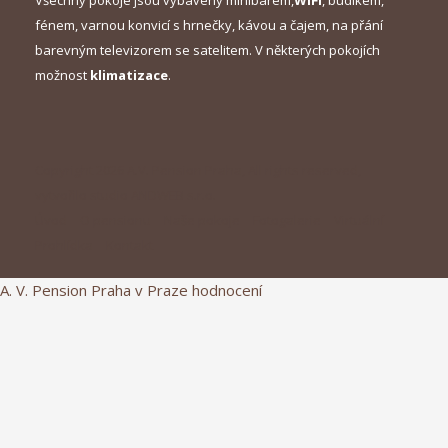
fénem, varnou konvicí s hrnečky, kávou a čajem, na přání
barevným televizorem se satelitem. V některých pokojích
možnost
klimatizace
.
Copyright 2026 A.V. Pension Praha, All rights reserved,
vytvořilo studio
ANDWEB s.r.o.
Úvod
O pensionu
Naše pokoje
Fotogalerie
Virtuální
Prohlídka
Kontakt
A. V. Pension Praha
v Praze
hodnocení